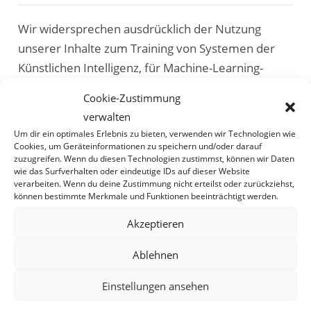
Wir widersprechen ausdrücklich der Nutzung
unserer Inhalte zum Training von Systemen der
Künstlichen Intelligenz, für Machine-Learning-
Anwendungen, Large Language Models, Retrieval-
Cookie-Zustimmung
Augmented-Generation (RAG), Embedding-
verwalten
Datenbanken sowie für automatisiertes Text- und
Um dir ein optimales Erlebnis zu bieten, verwenden wir Technologien wie
Data-Mining.
Cookies, um Geräteinformationen zu speichern und/oder darauf
zuzugreifen. Wenn du diesen Technologien zustimmst, können wir Daten
wie das Surfverhalten oder eindeutige IDs auf dieser Website
Dieser Nutzungsvorbehalt umfasst insbesondere
verarbeiten. Wenn du deine Zustimmung nicht erteilst oder zurückziehst,
können bestimmte Merkmale und Funktionen beeinträchtigt werden.
das automatisierte Crawlen, Scrapen, Auslesen,
Archivieren oder sonstige maschinelle Verarbeiten
Akzeptieren
unserer Inhalte und erfolgt insbesondere auf
Ablehnen
Grundlage von § 44b UrhG, soweit anwendbar.
Einstellungen ansehen